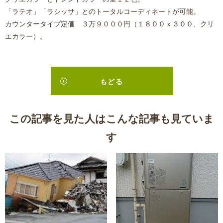
県
加さ
れま
「
ラテオ
」「
ラシッサ
」との
トータルコーディネート
が可能。
奈
し
た。
良
｜奈
カウンタータイプ定価 ３万９０００円（１８００ｘ３００、クリ
良市
市
のリ
エカラー）。
フォ
東
ー
ム・
九
注文
住
条
宅・
注文
町
建築
なら
もどる
292
オグ
ラ工
－
務店
1
この記事を見た人はこんな記事も見ていま
す
ホ
ー
ム
HOME
は
じ