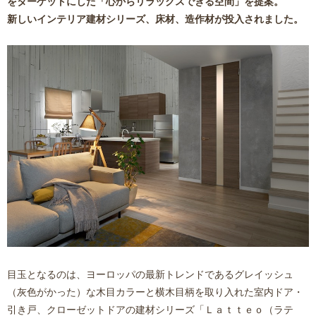
をターゲットにした「
心からリラックスできる空間
」を提案。
新しいインテリア建材シリーズ、床材、造作材が投入されました。
目玉となるのは、ヨーロッパの最新トレンドであるグレイッシュ
（灰色がかった）な木目カラーと横木目柄を取り入れた室内ドア・
引き戸、クローゼットドアの建材シリーズ「
Ｌａｔｔｅｏ（ラテ