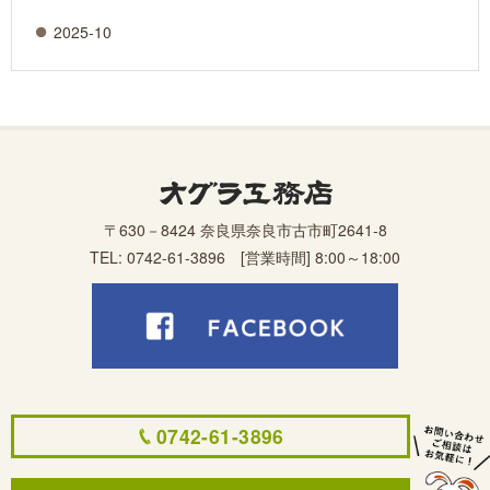
2025-10
施
工
事
例
CASE
ご
相
〒630－8424 奈良県奈良市古市町2641-8
談
TEL:
0742-61-3896
[営業時間] 8:00～18:00
ヒ
ン
ト
MODEL
HOUSE
御
0742-61-3896
案
内
COMAPNY