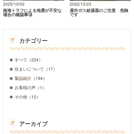
め
2025/10/02
2022/12/23
て
南海トラフによる地震が不安な
屋外ガス給湯器のご注意 危険
の
場合の確認事項
です
方
へ
FOR
VISITOR
カテゴリー
新築
戸
すべて（224）
建・
住まいについて（
17
）
注文
住宅
製品紹介（
194
）
NEWLY
BUILD
お客様の声（
1
）
その他（
12
）
リ
フ
ォ
ー
アーカイブ
ム
REFORM