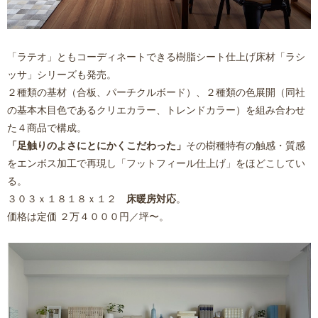
「
ラテオ
」ともコーディネートできる樹脂シート仕上げ床材
「ラシ
ッサ」シリーズ
も発売。
２種類の基材（
合板、パーチクルボード
）、２種類の色展開（
同社
の基本木目色であるクリエカラー、トレンドカラー
）を組み合わせ
た４商品で構成。
「足触りのよさにとにかくこだわった」
その樹種特有の触感・質感
をエンボス加工で再現し「
フットフィール仕上げ
」をほどこしてい
る。
３０３ｘ１８１８ｘ１２
床暖房対応
。
価格は定価 ２万４０００円／坪〜。