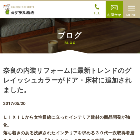
お問い合
わせ
TEL
ブログ
BLOG
奈良の内装リフォームに最新トレンドのグ
レイッシュカラーがドア・床材に追加され
ました。
2017/05/20
ＬＩＸＩＬから
女性目線に立ったインテリア建材
の商品開発が強
化。
落ち着きのある洗練されたインテリアを求める３０代一次取得者層