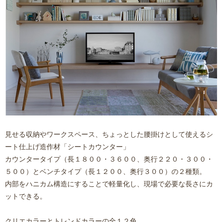
見せる収納やワークスペース、ちょっとした腰掛けとして使えるシ
奈良
の内
装リ
ート仕上げ造作材「
シートカウンター
」
フォ
ーム
カウンタータイプ
（長１８００・３６００、奥行２２０・３００・
に最
新ト
レン
５００）と
ベンチタイプ
（長１２００、奥行３００）の２種類。
ドの
グレ
内部をハニカム構造にすることで軽量化し、現場で必要な長さにカ
イッ
シュ
カラ
ットできる。
ーが
奈
ド
ア・
良
床材
に追
クリエカラーとトレンドカラーの全１２色。