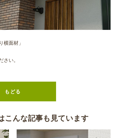
り横面材」
ださい。
もどる
はこんな記事も見ています