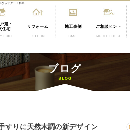
築ならオグラ工務店
戸建・
リフォーム
施工事例
ご相談ヒント
文住宅
Y BUILD
REFORM
CASE
MODEL HOUSE
ブログ
BLOG
手すりに天然木調の新デザイン