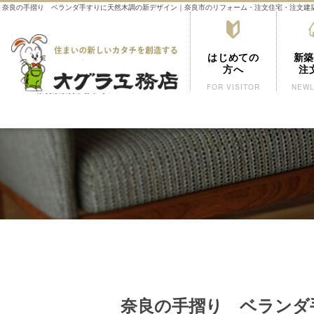
奈良の手摺り ベランダ手すりに天然木調の新デザイン｜奈良市のリフォーム・注文住宅・注文建
はじめての
新築
方へ
注
FOR VISITOR
NEWL
奈良県奈良市古市町２６４１－８
奈良の手摺り ベランダ